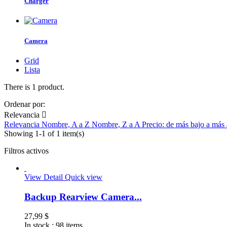
Charger
Camera
Grid
Lista
There is 1 product.
Ordenar por:
Relevancia

Relevancia
Nombre, A a Z
Nombre, Z a A
Precio: de más bajo a más
Showing 1-1 of 1 item(s)
Filtros activos
View Detail
Quick view
Backup Rearview Camera...
27,99 $
In stock :
98 items