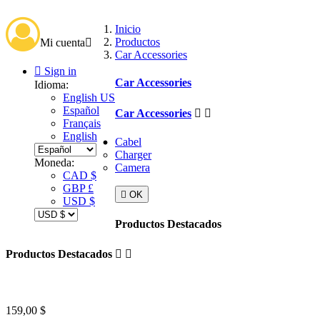
Inicio
Productos
Mi cuenta

Car Accessories

Sign in
Car Accessories
Idioma:
English US
Español
Car Accessories


Français
English
Cabel
Charger
Moneda:
Camera
CAD $
GBP £

OK
USD $
Productos Destacados
Productos Destacados


159,00 $