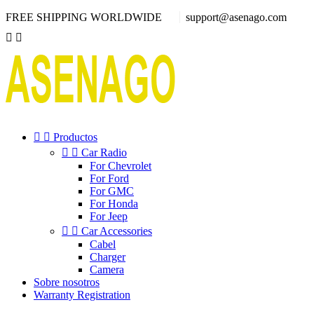
FREE SHIPPING WORLDWIDE
support@asenago.com




Productos


Car Radio
For Chevrolet
For Ford
For GMC
For Honda
For Jeep


Car Accessories
Cabel
Charger
Camera
Sobre nosotros
Warranty Registration